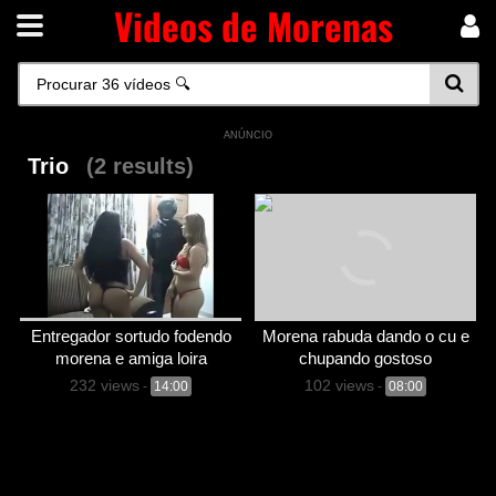
Videos de Morenas
ANÚNCIO
Trio
(2 results)
Entregador sortudo fodendo
Morena rabuda dando o cu e
morena e amiga loira
chupando gostoso
232 views
102 views
-
14:00
-
08:00