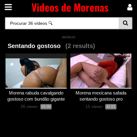
Videos de Morenas
ANÚNCIO
Sentando gostoso
(2 results)
Morena rabuda cavalgando
Morena mexicana safada
gostoso com bundão gigante
sentando gostoso pro
namorado
26 views
15 views
-
05:00
-
42:01