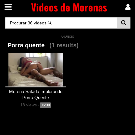
Videos de Morenas
ANÚNCIO
Porra quente
(1 results)
Morena Safada Implorando
Porra Quente
18 views
-
06:00