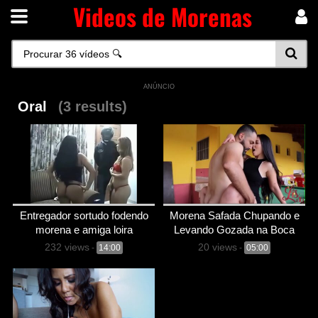
Videos de Morenas
ANÚNCIO
Oral
(3 results)
Entregador sortudo fodendo
Morena Safada Chupando e
morena e amiga loira
Levando Gozada na Boca
232 views
20 views
-
14:00
-
05:00