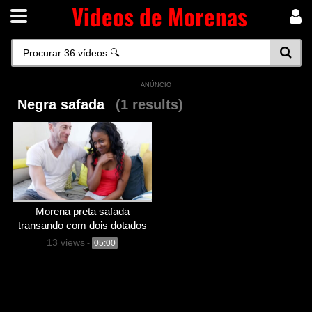
Videos de Morenas
ANÚNCIO
Negra safada
(1 results)
Morena preta safada
transando com dois dotados
13 views
-
05:00