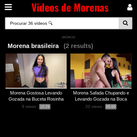
Videos de Morenas
ANÚNCIO
Morena brasileira
(2 results)
Morena Gostosa Levando
Morena Safada Chupando e
Gozada na Buceta Rosinha
Levando Gozada na Boca
9 views
20 views
-
10:29
-
05:00