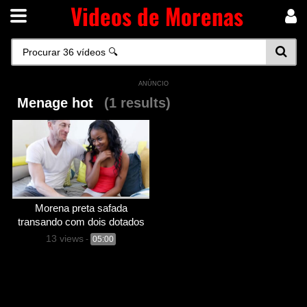
Videos de Morenas
ANÚNCIO
Menage hot
(1 results)
Morena preta safada
transando com dois dotados
13 views
-
05:00