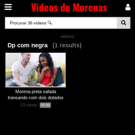
Videos de Morenas
ANÚNCIO
Dp com negra
(1 results)
Morena preta safada
transando com dois dotados
13 views
-
05:00