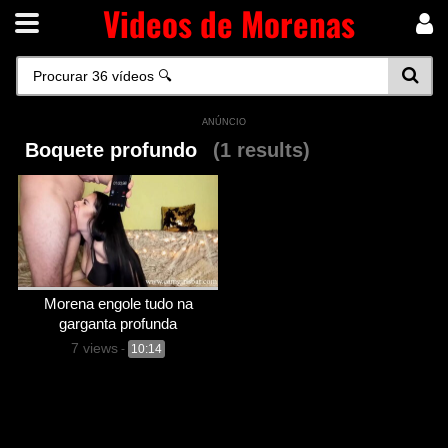
Videos de Morenas
ANÚNCIO
Boquete profundo
(1 results)
Morena engole tudo na
garganta profunda
7 views
-
10:14